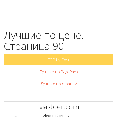
Лучшие по цене.
Страница 90
TOP by Cost
Лучшие по PageRank
Лучшие по странам
viastoer.com
Alexa Рейтинг:
0