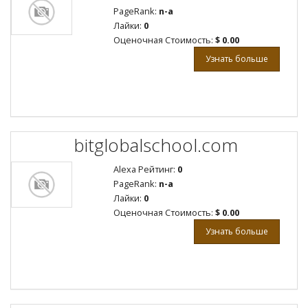
PageRank:
n-a
Лайки:
0
Оценочная Стоимость:
$ 0.00
Узнать больше
bitglobalschool.com
Alexa Рейтинг:
0
PageRank:
n-a
Лайки:
0
Оценочная Стоимость:
$ 0.00
Узнать больше