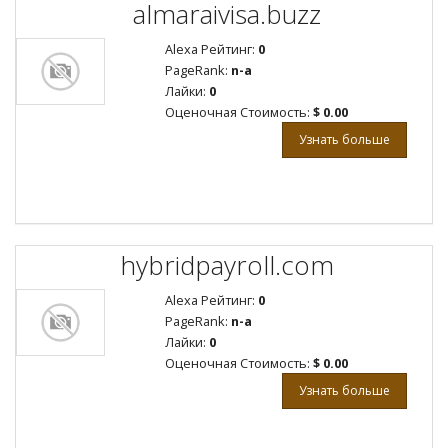
almaraivisa.buzz
Alexa Рейтинг:
0
PageRank:
n-a
Лайки:
0
Оценочная Стоимость:
$ 0.00
Узнать больше
hybridpayroll.com
Alexa Рейтинг:
0
PageRank:
n-a
Лайки:
0
Оценочная Стоимость:
$ 0.00
Узнать больше