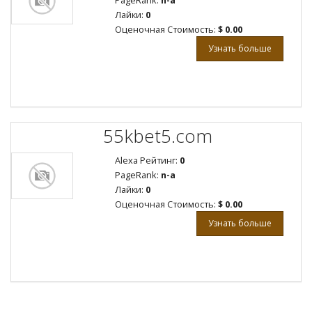
PageRank:
n-a
Лайки:
0
Оценочная Стоимость:
$ 0.00
Узнать больше
55kbet5.com
Alexa Рейтинг:
0
PageRank:
n-a
Лайки:
0
Оценочная Стоимость:
$ 0.00
Узнать больше