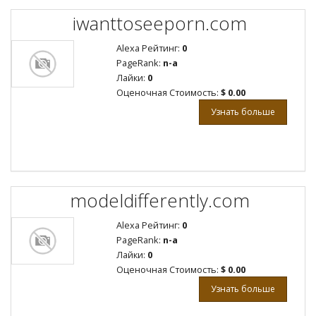
iwanttoseeporn.com
Alexa Рейтинг:
0
PageRank:
n-a
Лайки:
0
Оценочная Стоимость:
$ 0.00
Узнать больше
modeldifferently.com
Alexa Рейтинг:
0
PageRank:
n-a
Лайки:
0
Оценочная Стоимость:
$ 0.00
Узнать больше