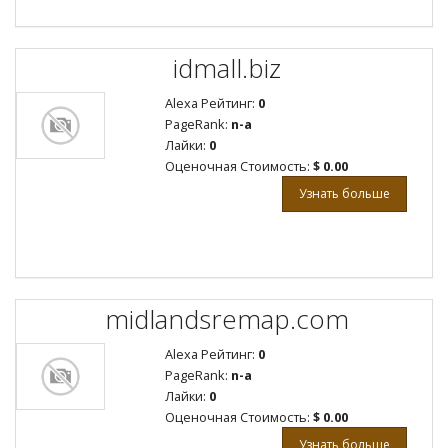
idmall.biz
Alexa Рейтинг:
0
PageRank:
n-a
Лайки:
0
Оценочная Стоимость:
$ 0.00
Узнать больше
midlandsremap.com
Alexa Рейтинг:
0
PageRank:
n-a
Лайки:
0
Оценочная Стоимость:
$ 0.00
Узнать больше