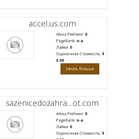
accel.us.com
Alexa Рейтинг:
0
PageRank:
n-a
Лайки:
0
Оценочная Стоимость:
$
0.00
Узнать больше
sazenicedozahra...ot.com
Alexa Рейтинг:
0
PageRank:
n-a
Лайки:
0
Оценочная Стоимость:
$