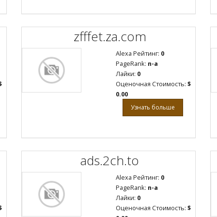
zfffet.za.com
Alexa Рейтинг:
0
PageRank:
n-a
Лайки:
0
$
Оценочная Стоимость:
$
0.00
Узнать больше
ads.2ch.to
Alexa Рейтинг:
0
PageRank:
n-a
Лайки:
0
$
Оценочная Стоимость:
$