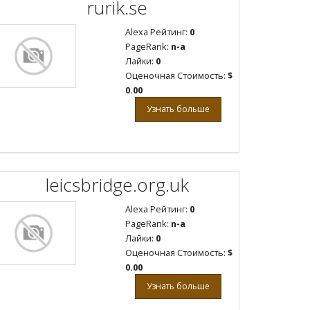
rurik.se
Alexa Рейтинг:
0
PageRank:
n-a
Лайки:
0
Оценочная Стоимость:
$
0.00
Узнать больше
leicsbridge.org.uk
Alexa Рейтинг:
0
PageRank:
n-a
Лайки:
0
Оценочная Стоимость:
$
0.00
Узнать больше