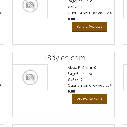
PageRank:
n-a
Лайки:
0
$
Оценочная Стоимость:
$
0.00
Узнать больше
18dy.cn.com
Alexa Рейтинг:
0
PageRank:
n-a
Лайки:
0
$
Оценочная Стоимость:
$
0.00
Узнать больше