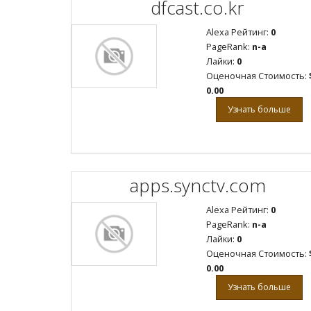
dfcast.co.kr
Alexa Рейтинг:
0
PageRank:
n-a
Лайки:
0
Оценочная Стоимость:
0.00
Узнать больше
apps.synctv.com
Alexa Рейтинг:
0
PageRank:
n-a
Лайки:
0
Оценочная Стоимость:
0.00
Узнать больше