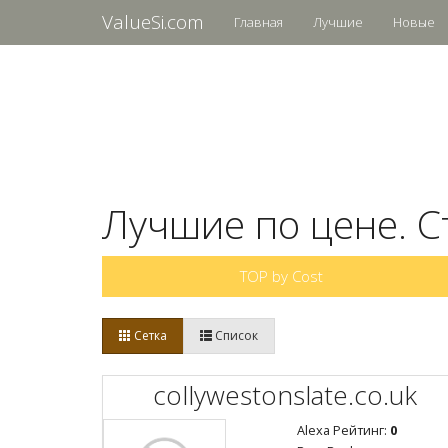
ValueSi.com
Главная
Лучшие
Новые
Лучшие по цене. С
TOP by Cost
Сетка
Список
collywestonslate.co.uk
Alexa Рейтинг:
0