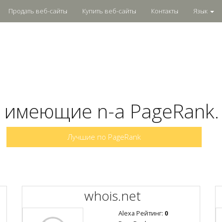
Продать веб-сайты
Купить веб-сайты
Контакты
Язык
 имеющие n-a PageRank.
Лучшие по PageRank
whois.net
Alexa Рейтинг:
0