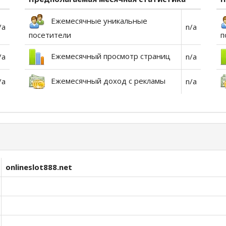
Ежемесячные уникальные
/a
n/a
посетители
п
Ежемесячный просмотр страниц
/a
n/a
Ежемесячный доход с рекламы
/a
n/a
onlineslot888.net