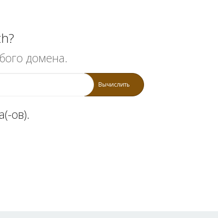
th?
бого домена.
Вычислить
(-ов).