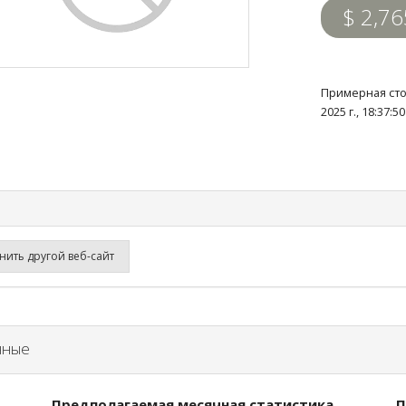
$ 2,76
Примерная сто
2025 г., 18:37:
ить другой веб-сайт
нные
Предполагаемая месячная статистика
П