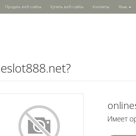
Продать веб-сайты
Купить веб-сайты
Контакты
Язык
eslot888.net?
online
Имеет о