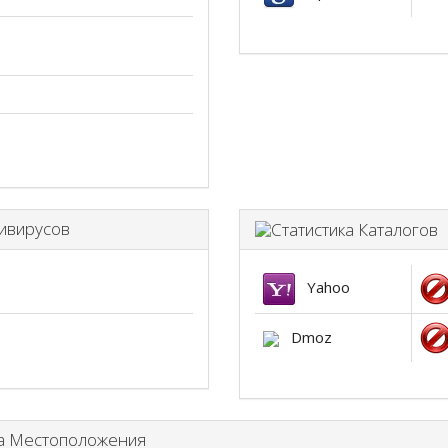
ивирусов
С
Yahoo
Dmoz
а Местоположения