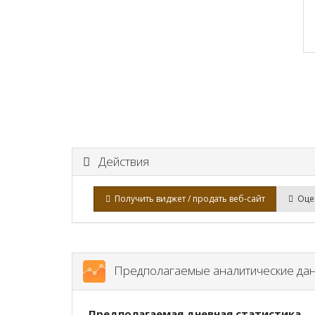
Действия
Получить виджет / продать веб-сайт
Оцен
Предполагаемые аналитические да
Предполагаемая дневная статистика