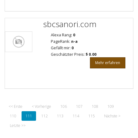
sbcsanori.com
Alexa Rang:
0
PageRank:
n-a
Gefällt mir:
0
Geschätzter Preis:
$ 0.00
Mehr erfahren
<< Erste
< Vorherige
106
107
108
109
110
111
112
113
114
115
Nächste >
Letzte >>