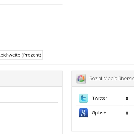
Sozial Media übersic
Twitter
0
Gplus+
0