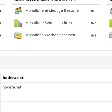
Monatliche eindeutige Besucher
a
n/a
Monatliche Seitenansichten
a
n/a
Monatliche Werbeeinnahmen
a
n/a
hodera.net
hodera.net