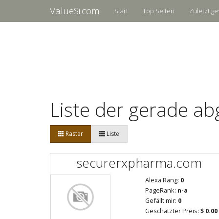
ValueSi.com
Start
Top Seiten
Zuletzt ge
Liste der gerade ab
Raster
Liste
securerxpharma.com
Alexa Rang:
0
PageRank:
n-a
Gefällt mir:
0
Geschätzter Preis:
$ 0.00