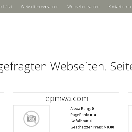
schätzt
Webseiten verkaufen
Webseiten kaufen
Kontaktieren 
gefragten Webseiten. Seit
epmwa.com
Alexa Rang:
0
PageRank:
n-a
Gefällt mir:
0
Geschätzter Preis:
$ 0.00