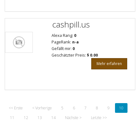
cashpill.us
Alexa Rang:
0
PageRank:
n-a
Gefällt mir:
0
Geschätzter Preis:
$ 0.00
Mehr erfahren
<< Erste
< Vorherige
5
6
7
8
9
10
11
12
13
14
Nächste >
Letzte >>