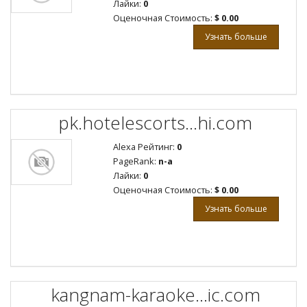
Лайки:
0
Оценочная Стоимость:
$ 0.00
Узнать больше
pk.hotelescorts...hi.com
Alexa Рейтинг:
0
PageRank:
n-a
Лайки:
0
Оценочная Стоимость:
$ 0.00
Узнать больше
kangnam-karaoke...ic.com