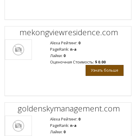
mekongviewresidence.com
Alexa Рейтинг:
0
PageRank:
n-a
Лайки:
0
Оценочная Стоимость:
$ 0.00
Узнать больше
goldenskymanagement.com
Alexa Рейтинг:
0
PageRank:
n-a
Лайки:
0