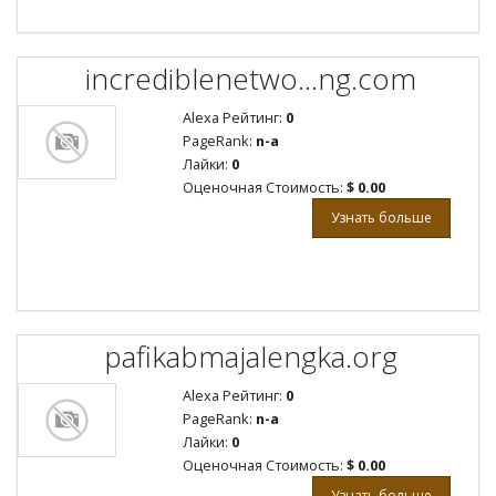
incrediblenetwo...ng.com
Alexa Рейтинг:
0
PageRank:
n-a
Лайки:
0
Оценочная Стоимость:
$ 0.00
Узнать больше
pafikabmajalengka.org
Alexa Рейтинг:
0
PageRank:
n-a
Лайки:
0
Оценочная Стоимость:
$ 0.00
Узнать больше