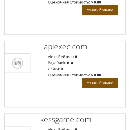
Оценочная Стоимость:
$ 0.00
Узнать больше
apiexec.com
Alexa Рейтинг:
0
PageRank:
n-a
Лайки:
0
Оценочная Стоимость:
$ 0.00
Узнать больше
kessgame.com
Alexa Рейтинг:
0