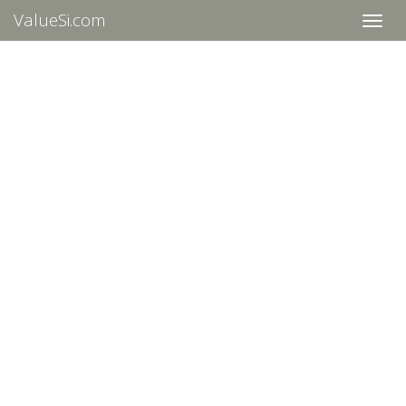
ValueSi.com
Пере
нави