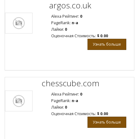
argos.co.uk
Alexa Рейтинг:
0
PageRank:
n-a
Лайки:
0
Оценочная Стоимость:
$ 0.00
Узнать больше
chesscube.com
Alexa Рейтинг:
0
PageRank:
n-a
Лайки:
0
Оценочная Стоимость:
$ 0.00
Узнать больше