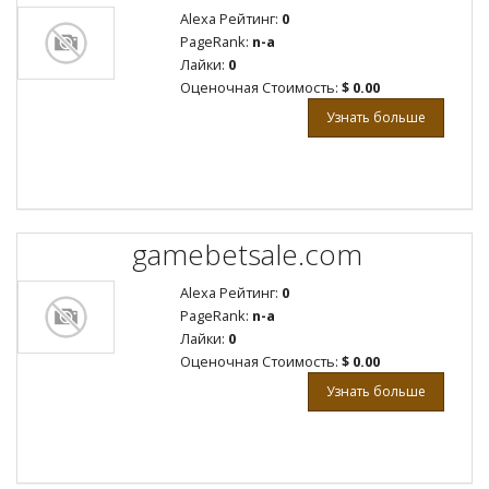
Alexa Рейтинг:
0
PageRank:
n-a
Лайки:
0
Оценочная Стоимость:
$ 0.00
Узнать больше
gamebetsale.com
Alexa Рейтинг:
0
PageRank:
n-a
Лайки:
0
Оценочная Стоимость:
$ 0.00
Узнать больше