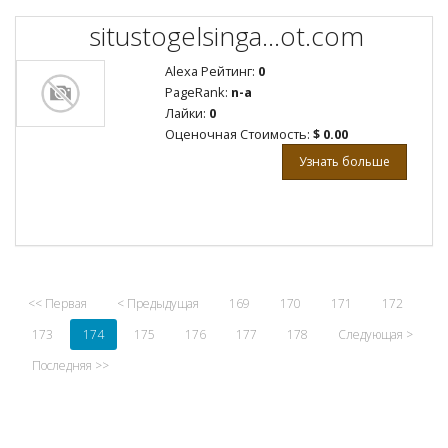
situstogelsinga...ot.com
Alexa Рейтинг:
0
PageRank:
n-a
Лайки:
0
Оценочная Стоимость:
$ 0.00
Узнать больше
<< Первая
< Предыдущая
169
170
171
172
173
174
175
176
177
178
Следующая >
Последняя >>