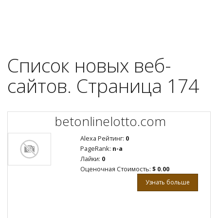
Список новых веб-
сайтов. Страница 174
betonlinelotto.com
Alexa Рейтинг:
0
PageRank:
n-a
Лайки:
0
Оценочная Стоимость:
$ 0.00
Узнать больше