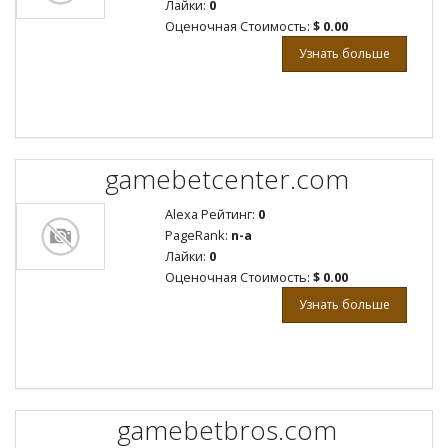
Лайки:
0
Оценочная Стоимость:
$ 0.00
Узнать больше
gamebetcenter.com
Alexa Рейтинг:
0
PageRank:
n-a
Лайки:
0
Оценочная Стоимость:
$ 0.00
Узнать больше
gamebetbros.com