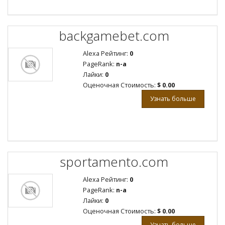
backgamebet.com
Alexa Рейтинг:
0
PageRank:
n-a
Лайки:
0
Оценочная Стоимость:
$ 0.00
Узнать больше
sportamento.com
Alexa Рейтинг:
0
PageRank:
n-a
Лайки:
0
Оценочная Стоимость:
$ 0.00
Узнать больше