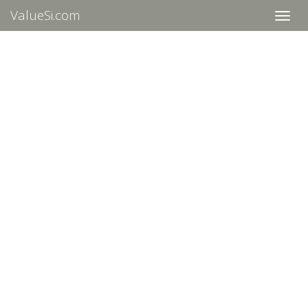
ValueSi.com
Пере
нави