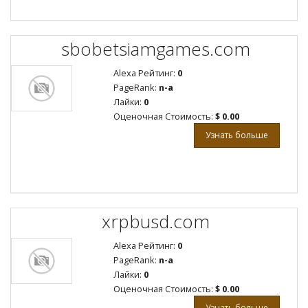
sbobetsiamgames.com
Alexa Рейтинг:
0
PageRank:
n-a
Лайки:
0
Оценочная Стоимость:
$ 0.00
Узнать больше
xrpbusd.com
Alexa Рейтинг:
0
PageRank:
n-a
Лайки:
0
Оценочная Стоимость:
$ 0.00
Узнать больше