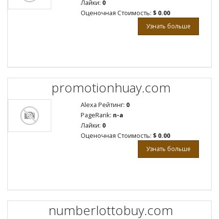
Лайки:
0
Оценочная Стоимость:
$ 0.00
Узнать больше
promotionhuay.com
Alexa Рейтинг:
0
PageRank:
n-a
Лайки:
0
Оценочная Стоимость:
$ 0.00
Узнать больше
numberlottobuy.com