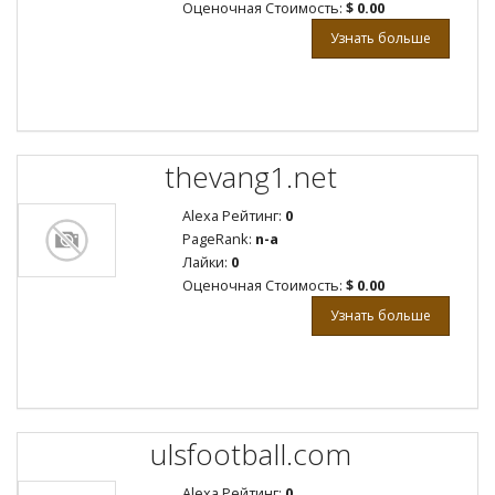
Оценочная Стоимость:
$ 0.00
Узнать больше
thevang1.net
Alexa Рейтинг:
0
PageRank:
n-a
Лайки:
0
Оценочная Стоимость:
$ 0.00
Узнать больше
ulsfootball.com
Alexa Рейтинг:
0