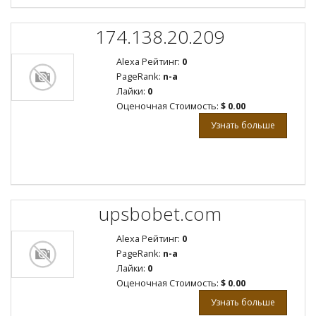
174.138.20.209
Alexa Рейтинг:
0
PageRank:
n-a
Лайки:
0
Оценочная Стоимость:
$ 0.00
Узнать больше
upsbobet.com
Alexa Рейтинг:
0
PageRank:
n-a
Лайки:
0
Оценочная Стоимость:
$ 0.00
Узнать больше