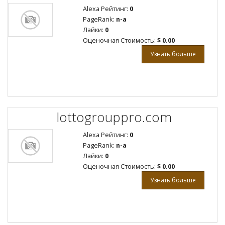
Alexa Рейтинг:
0
PageRank:
n-a
Лайки:
0
Оценочная Стоимость:
$ 0.00
Узнать больше
lottogrouppro.com
Alexa Рейтинг:
0
PageRank:
n-a
Лайки:
0
Оценочная Стоимость:
$ 0.00
Узнать больше