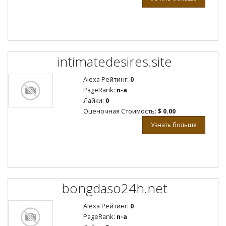
intimatedesires.site
Alexa Рейтинг:
0
PageRank:
n-a
Лайки:
0
Оценочная Стоимость:
$ 0.00
Узнать больше
bongdaso24h.net
Alexa Рейтинг:
0
PageRank:
n-a