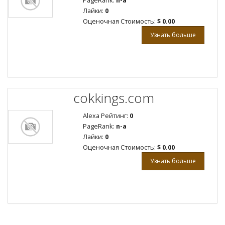
PageRank:
n-a
Лайки:
0
Оценочная Стоимость:
$ 0.00
Узнать больше
cokkings.com
Alexa Рейтинг:
0
PageRank:
n-a
Лайки:
0
Оценочная Стоимость:
$ 0.00
Узнать больше