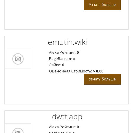
Узнать больше
emutin.wiki
Alexa Рейтинг:
0
PageRank:
n-a
Лайки:
0
Оценочная Стоимость:
$ 0.00
Узнать больше
dwtt.app
Alexa Рейтинг:
0