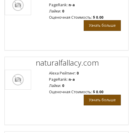
PageRank:
n-a
Лайки:
0
Оценочная Стоимость:
$ 0.00
Узнать больше
naturalfallacy.com
Alexa Рейтинг:
0
PageRank:
n-a
Лайки:
0
Оценочная Стоимость:
$ 0.00
Узнать больше