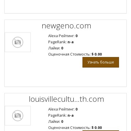
newgeno.com
Alexa Рейтинг:
0
PageRank:
n-a
Лайки:
0
Оценочная Стоимость:
$ 0.00
Узнать больше
louisvillecultu...th.com
Alexa Рейтинг:
0
PageRank:
n-a
Лайки:
0
Оценочная Стоимость:
$ 0.00