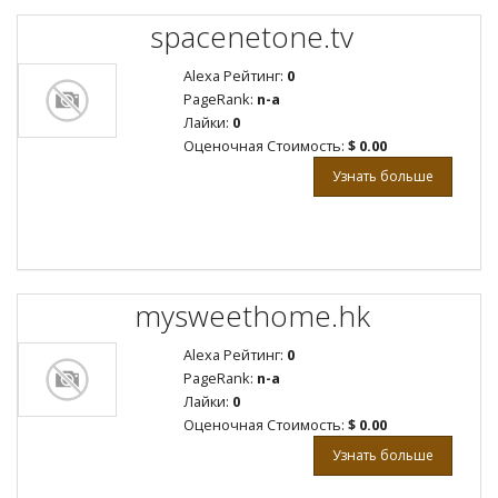
spacenetone.tv
Alexa Рейтинг:
0
PageRank:
n-a
Лайки:
0
Оценочная Стоимость:
$ 0.00
Узнать больше
mysweethome.hk
Alexa Рейтинг:
0
PageRank:
n-a
Лайки:
0
Оценочная Стоимость:
$ 0.00
Узнать больше