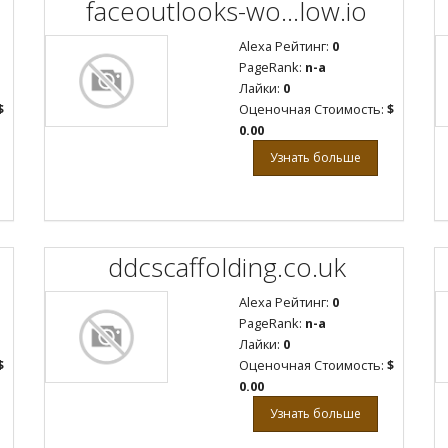
faceoutlooks-wo...low.io
Alexa Рейтинг:
0
PageRank:
n-a
Лайки:
0
$
Оценочная Стоимость:
$
0.00
Узнать больше
ddcscaffolding.co.uk
Alexa Рейтинг:
0
PageRank:
n-a
Лайки:
0
$
Оценочная Стоимость:
$
0.00
Узнать больше