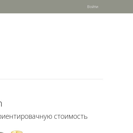
Войти
n
риентировачную стоимость