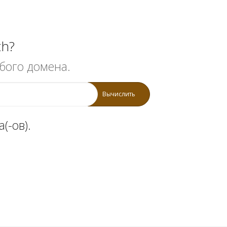
th?
бого домена.
Вычислить
(-ов).