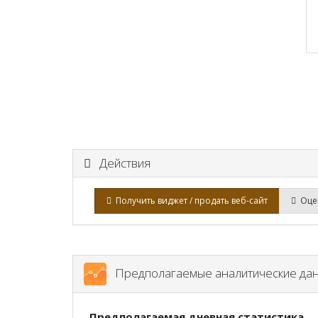
Действия
Получить виджет / продать веб-сайт
Оцен
Предполагаемые аналитические да
Предполагаемая дневная статистика