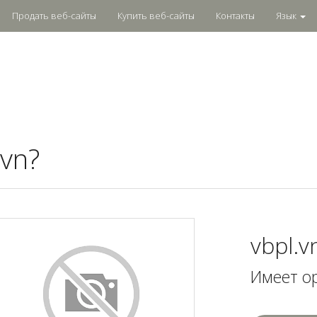
Продать веб-сайты
Купить веб-сайты
Контакты
Язык
.vn?
vbpl.v
Имеет о