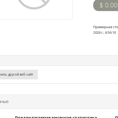
$ 0.00
Примерная сто
2026 г., 6:56:1
ить другой веб-сайт
нные
Предполагаемая месячная статистика
П