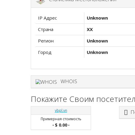
IP Адрес
Unknown
Страна
XX
Регион
Unknown
Город
Unknown
WHOIS
Покажите Своим посетител
vbpl.vn
По
Примерная стоимость
$ 0.00
•
•