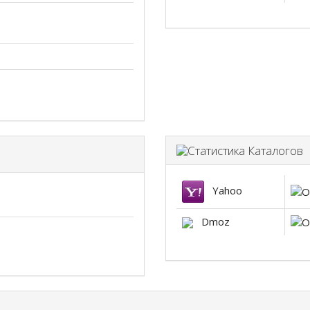
С
Yahoo
Dmoz