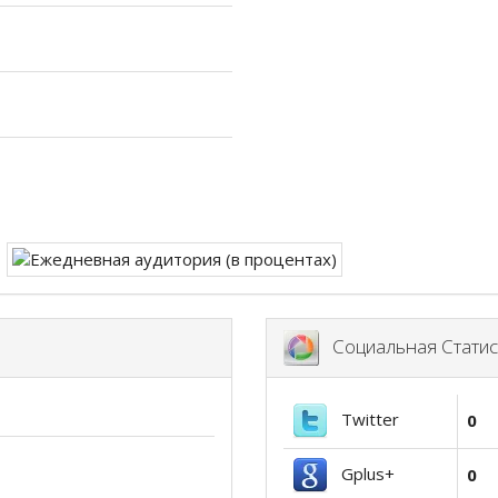
Социальная Статис
Twitter
0
Gplus+
0