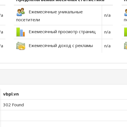
Ежемесячные уникальные
/a
n/a
посетители
п
Ежемесячный просмотр страниц
/a
n/a
Ежемесячный доход с рекламы
/a
n/a
vbpl.vn
302 Found