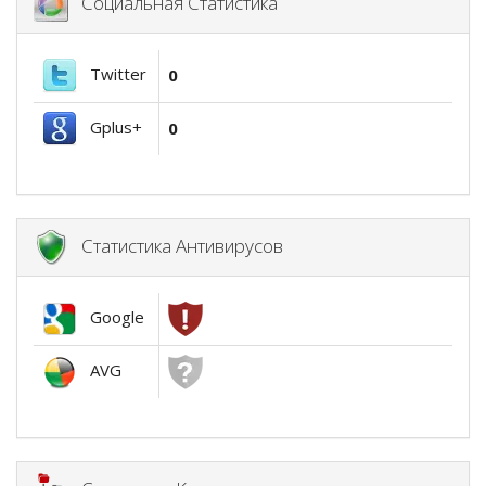
Социальная Статистика
Twitter
0
Gplus+
0
Статистика Антивирусов
Google
AVG