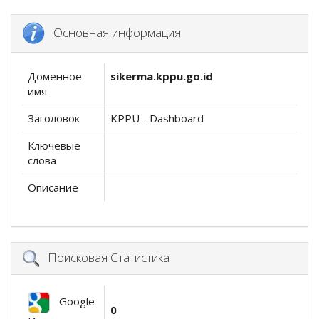
Основная информация
Доменное
sikerma.kppu.go.id
имя
Заголовок
KPPU - Dashboard
Ключевые
слова
Описание
Поисковая Статистика
Google
0