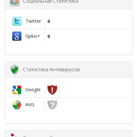
Социальная Статистика
Twitter
0
Gplus+
0
Статистика Антивирусов
Google
AVG