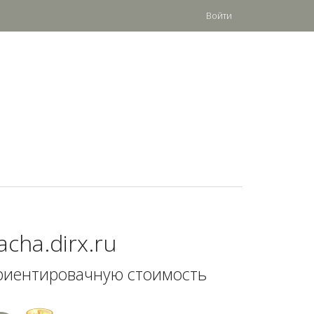
Войти
acha.dirx.ru
риентировачную стоимость