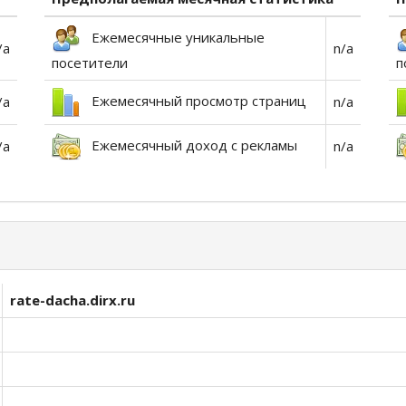
Ежемесячные уникальные
/a
n/a
посетители
п
Ежемесячный просмотр страниц
/a
n/a
Ежемесячный доход с рекламы
/a
n/a
rate-dacha.dirx.ru