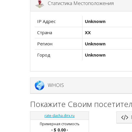
Статистика Местоположения
IP Адрес
Unknown
Страна
XX
Регион
Unknown
Город
Unknown
WHOIS
Покажите Своим посетител
rate-dacha.dirx.ru
П
Примерная стоимость
$ 0.00
•
•