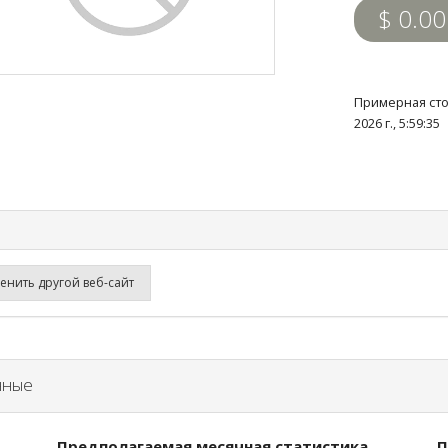
$ 0.00
Примерная сто
2026 г., 5:59:3
нить другой веб-сайт
нные
Предполагаемая месячная статистика
П