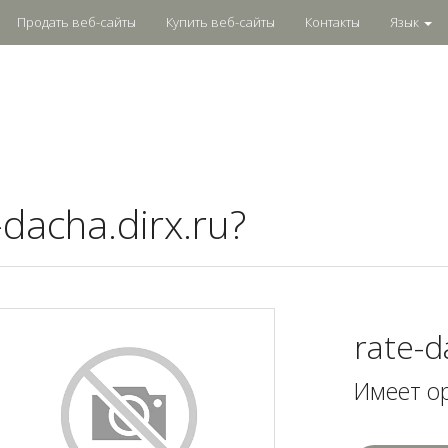
Продать веб-сайты
Купить веб-сайты
Контакты
Язык
dacha.dirx.ru?
rate-d
Имеет о