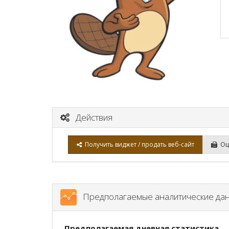
Действия
Получить виджет / продать веб-сайт
Оце
Предполагаемые аналитические да
Предполагаемая дневная статистика