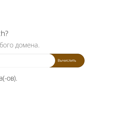
th?
бого домена.
Вычислить
(-ов).