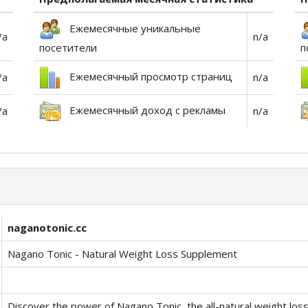
Ежемесячные уникальные
/a
n/a
посетители
п
Ежемесячный просмотр страниц
/a
n/a
Ежемесячный доход с рекламы
/a
n/a
naganotonic.cc
Nagano Tonic - Natural Weight Loss Supplement
Discover the power of Nagano Tonic, the all-natural weight los