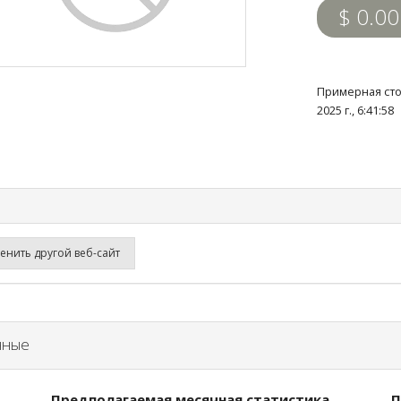
$ 0.00
Примерная сто
2025 г., 6:41:5
нить другой веб-сайт
нные
Предполагаемая месячная статистика
П