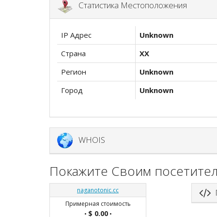
Статистика Местоположения
IP Адрес
Unknown
Страна
XX
Регион
Unknown
Город
Unknown
WHOIS
Покажите Своим посетител
naganotonic.cc
П
Примерная стоимость
$ 0.00
•
•