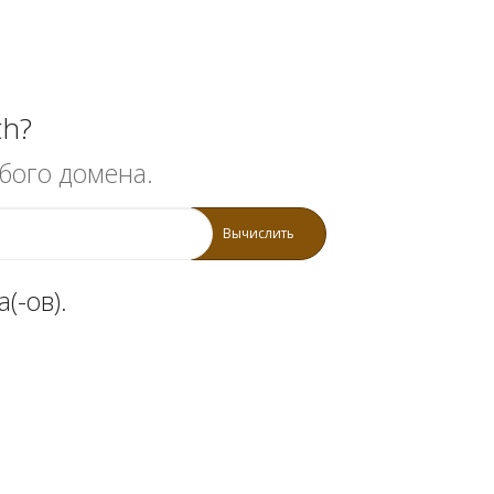
th?
бого домена.
Вычислить
(-ов).