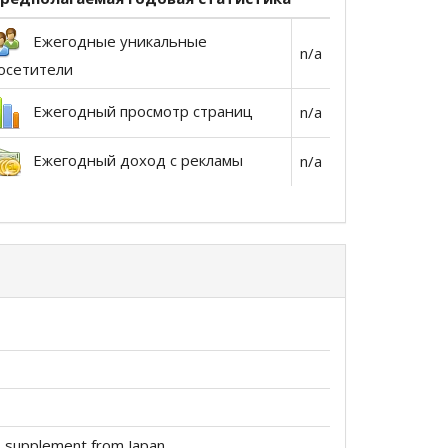
Ежегодные уникальные
n/a
осетители
Ежегодный просмотр страниц
n/a
Ежегодный доход с рекламы
n/a
s supplement from Japan.