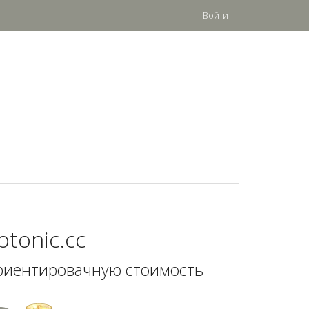
Войти
tonic.cc
риентировачную стоимость