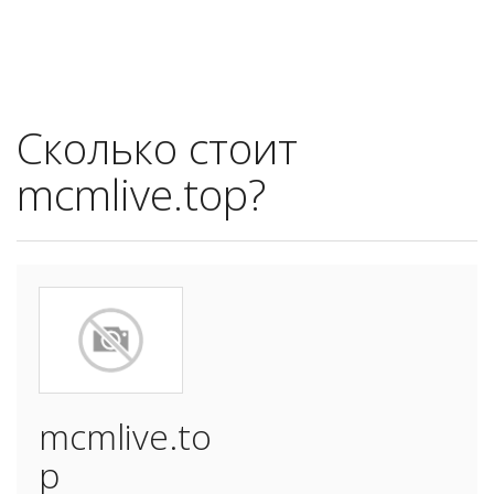
Сколько стоит
mcmlive.top?
mcmlive.to
p