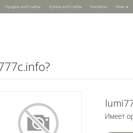
Продать веб-сайты
Купить веб-сайты
Контакты
Язык
777c.info?
lumi77
Имеет о