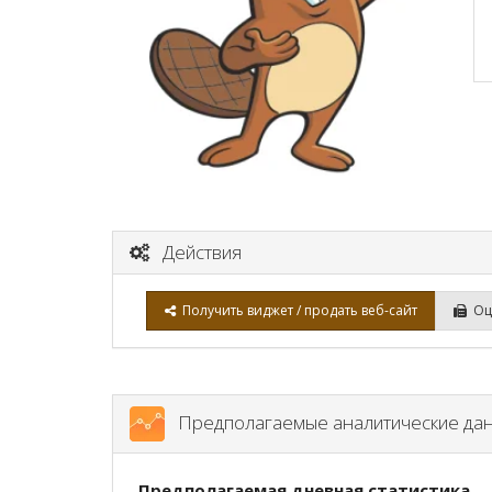
Действия
Получить виджет / продать веб-сайт
Оце
Предполагаемые аналитические да
Предполагаемая дневная статистика