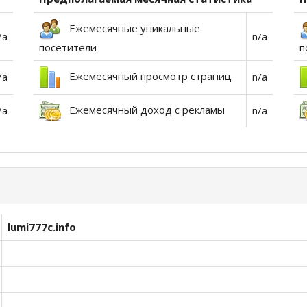
Ежемесячные уникальные
/a
n/a
посетители
п
Ежемесячный просмотр страниц
/a
n/a
Ежемесячный доход с рекламы
/a
n/a
lumi777c.info