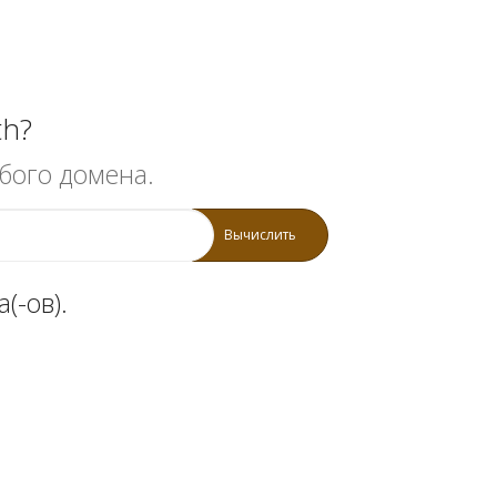
th?
бого домена.
Вычислить
(-ов).