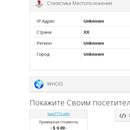
Статистика Местоположения
IP Адрес
Unknown
Страна
XX
Регион
Unknown
Город
Unknown
WHOIS
Покажите Своим посетител
lumi777c.info
П
Примерная стоимость
$ 0.00
•
•