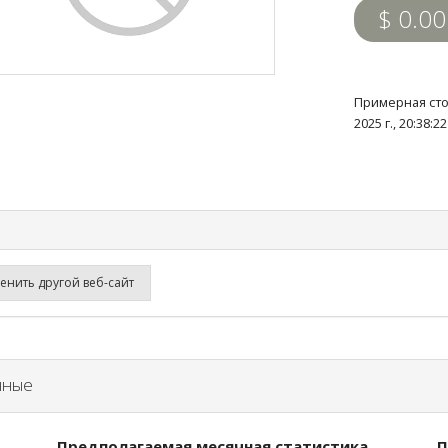
$ 0.00
Примерная сто
2025 г., 20:38:
нить другой веб-сайт
нные
Предполагаемая месячная статистика
П