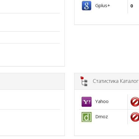
Gplus+
0
Статистика Катало
Yahoo
Dmoz