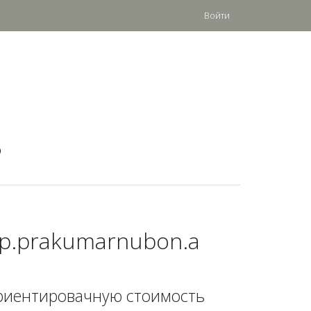
Войти
?
vip.prakumarnubon.a
риентировачную стоимость