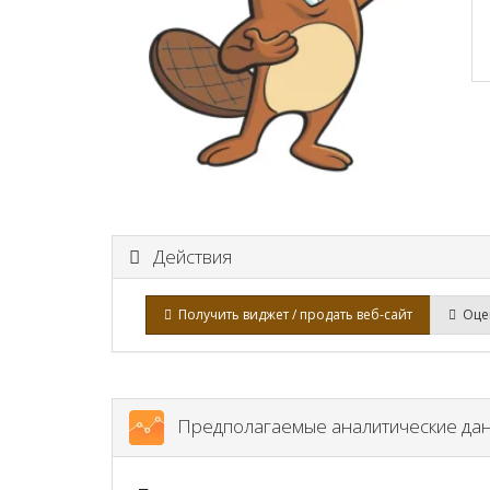
Действия
Получить виджет / продать веб-сайт
Оцен
Предполагаемые аналитические да