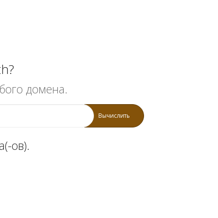
th?
бого домена.
Вычислить
(-ов).