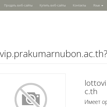
Продать веб-сайты
Купить веб-сайты
Контакты
Язык
ovip.prakumarnubon.ac.th
lotto
c.th
Имеет о