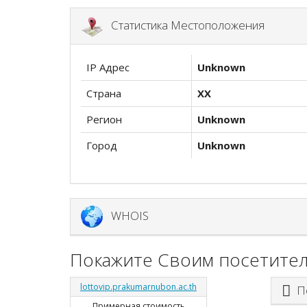
Статистика Местоположения
IP Адрес
Unknown
Страна
XX
Регион
Unknown
Город
Unknown
WHOIS
Покажите Своим посетител
lottovip.prakumarnubon.ac.th
По
Примерная стоимость