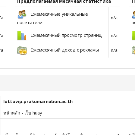
Предполагаемая месячная статистика
П
Ежемесячные уникальные
/a
n/a
посетители
п
Ежемесячный просмотр страниц
/a
n/a
Ежемесячный доход с рекламы
/a
n/a
lottovip.prakumarnubon.ac.th
หน้าหลัก - เว็บ huay