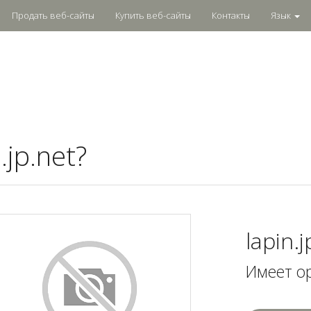
Продать веб-сайты
Купить веб-сайты
Контакты
Язык
.jp.net?
lapin.j
Имеет о