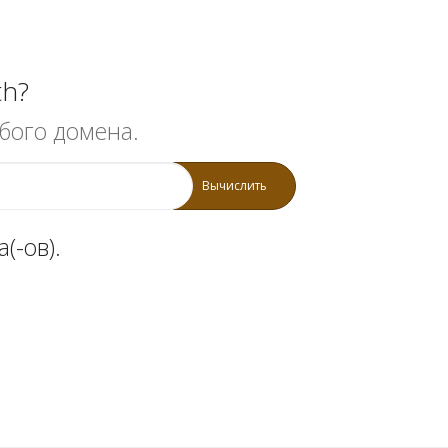
th?
бого домена.
Вычислить
(-ов).