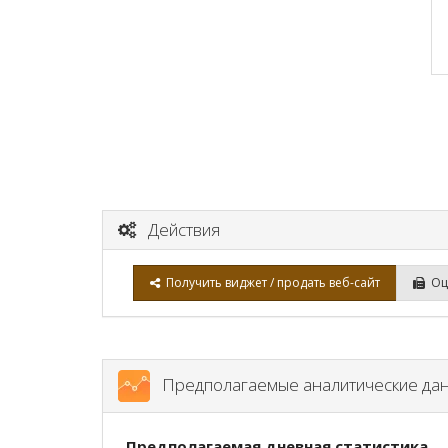
Действия
Получить виджет / продать веб-сайт
Оце
Предполагаемые аналитические да
Предполагаемая дневная статистика