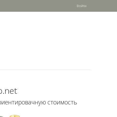
Войти
p.net
риентировачную стоимость