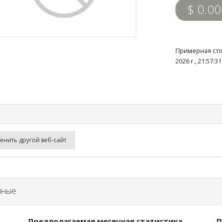
$ 0.00
Примерная сто
2026 г., 21:57:
нить другой веб-сайт
нные
Предполагаемая месячная статистика
П