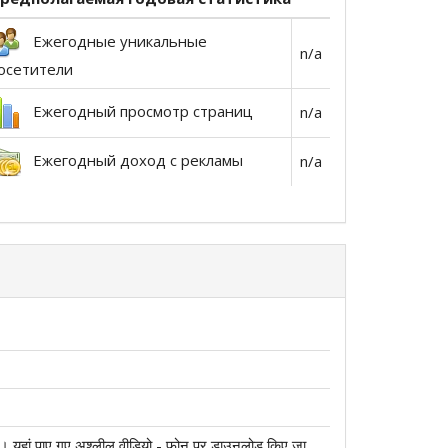
Ежегодные уникальные
n/a
осетители
Ежегодный просмотр страниц
n/a
Ежегодный доход с рекламы
n/a
ाव है। यहां पाए गए अश्लील वीडियो - फोन पर डाउनलोड किए जा