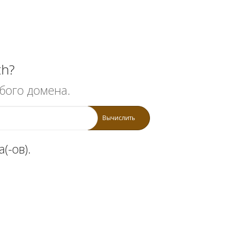
th?
бого домена.
Вычислить
(-ов).