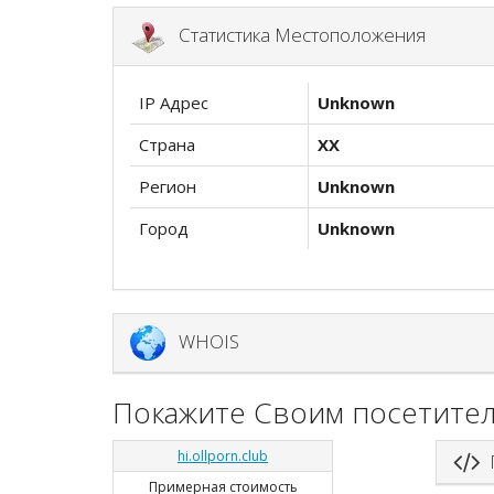
Статистика Местоположения
IP Адрес
Unknown
Страна
XX
Регион
Unknown
Город
Unknown
WHOIS
Покажите Своим посетител
hi.ollporn.club
П
Примерная стоимость