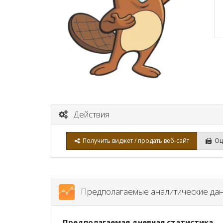
Действия
Получить виджет / продать веб-сайт
Оце
Предполагаемые аналитические да
Предполагаемая дневная статистика