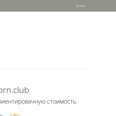
Войти
porn.club
риентировачную стоимость