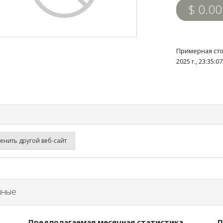
$ 0.00
Примерная сто
2025 г., 23:35:
нить другой веб-сайт
нные
Предполагаемая месячная статистика
П