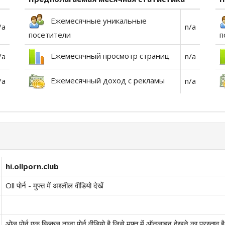
Ежемесячные уникальные
/a
n/a
посетители
п
Ежемесячный просмотр страниц
/a
n/a
Ежемесячный доход с рекламы
/a
n/a
hi.ollporn.club
Oll पोर्न - मुफ्त में अश्लील वीडियो देखें
ओल पोर्न एक बिल्कुल ताजा पोर्न वीडियो है जिसे मुफ्त में ऑनलाइन देखने का प्रस्त