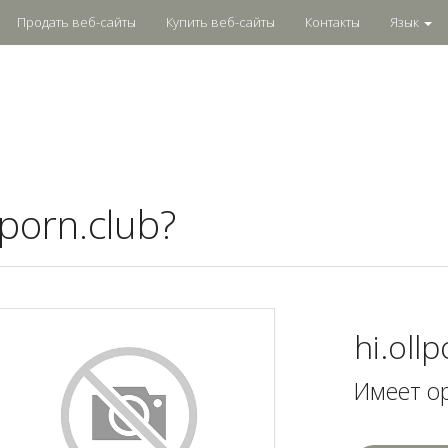
Продать веб-сайты
Купить веб-сайты
Контакты
Язык
lporn.club?
hi.oll
Имеет о