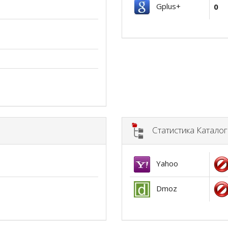
Gplus+
0
Статистика Катало
Yahoo
Dmoz