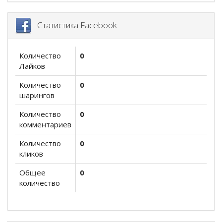
Статистика Facebook
Количество
0
Лайков
Количество
0
шарингов
Количество
0
комментариев
Количество
0
кликов
Общее
0
количество