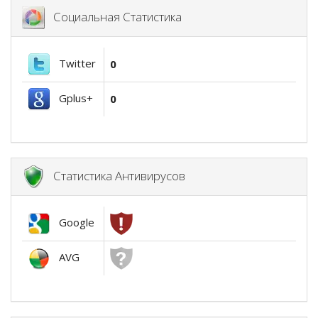
Социальная Статистика
Twitter
0
Gplus+
0
Статистика Антивирусов
Google
AVG