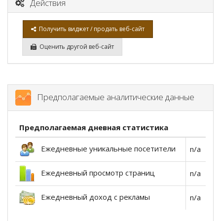
Действия
Получить виджет / продать веб-сайт
Оценить другой веб-сайт
Предполагаемые аналитические данные
Предполагаемая дневная статистика
Ежедневные уникальные посетители
n/a
Ежедневный просмотр страниц
n/a
Ежедневный доход с рекламы
n/a