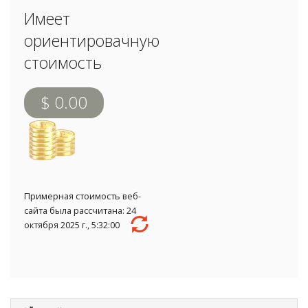
Имеет
ориентировачную
стоимость
$ 0.00
Примерная стоимость веб-
сайта была рассчитана: 24
октября 2025 г., 5:32:00