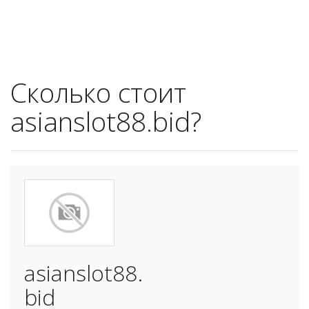
Сколько стоит
asianslot88.bid?
asianslot88.
bid