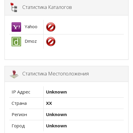
Статистика Каталогов
Yahoo
Dmoz
Статистика Местоположения
IP Адрес
Unknown
Страна
XX
Регион
Unknown
Город
Unknown