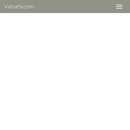
ValueSi.com
Пере
нави