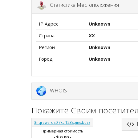
Статистика Местоположения
IP Адрес
Unknown
Страна
XX
Регион
Unknown
Город
Unknown
WHOIS
Покажите Своим посетител
3nqrewards0l7xc.123spins.buzz
П
Примерная стоимость
$ 0.00
•
•