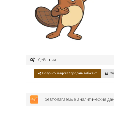
Действия
Получить виджет / продать веб-сайт
Оце
Предполагаемые аналитические да