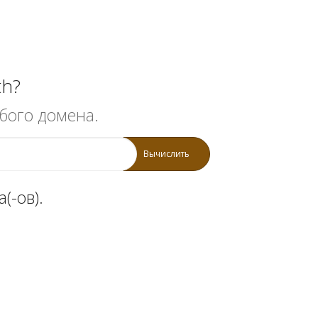
th?
бого домена.
Вычислить
(-ов).