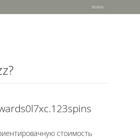
Войти
zz?
wards0l7xc.123spins
риентировачную стоимость