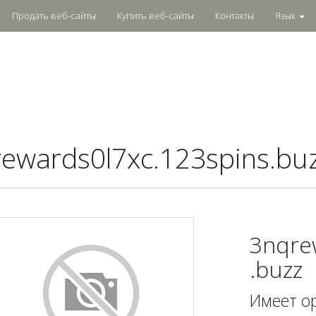
Продать веб-сайты
Купить веб-сайты
Контакты
Язык
ewards0l7xc.123spins.bu
3nqre
.buzz
Имеет о