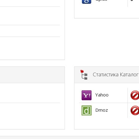
Статистика Катало
Yahoo
Dmoz