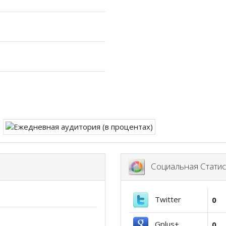
Социальная Статис
Twitter
0
Gplus+
0