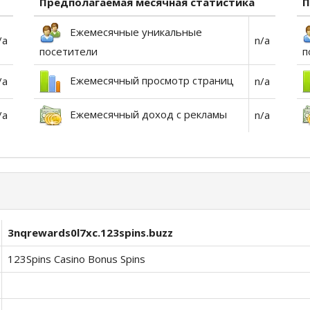
Предполагаемая месячная статистика
П
Ежемесячные уникальные
/a
n/a
посетители
п
Ежемесячный просмотр страниц
/a
n/a
Ежемесячный доход с рекламы
/a
n/a
3nqrewards0l7xc.123spins.buzz
123Spins Casino Bonus Spins