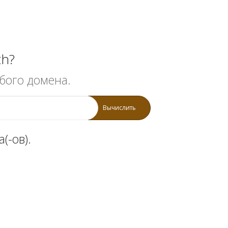
th?
бого домена.
Вычислить
(-ов).