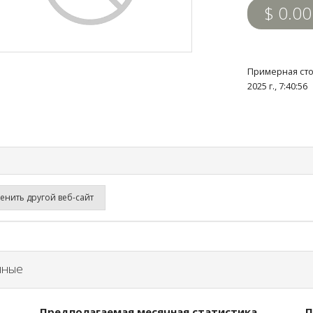
$ 0.00
Примерная сто
2025 г., 7:40:5
нить другой веб-сайт
нные
Предполагаемая месячная статистика
П