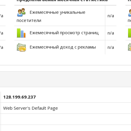
Ежемесячные уникальные
/a
n/a
посетители
п
Ежемесячный просмотр страниц
/a
n/a
Ежемесячный доход с рекламы
/a
n/a
128.199.69.237
Web Server's Default Page