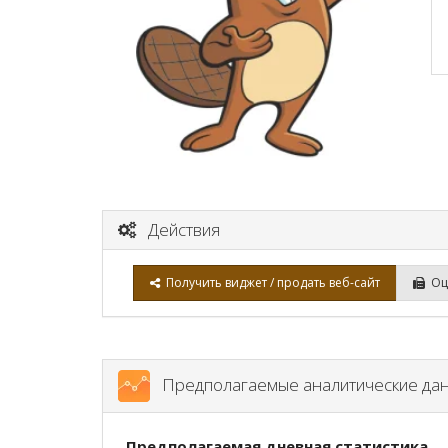
Действия
Получить виджет / продать веб-сайт
Оце
Предполагаемые аналитические да
Предполагаемая дневная статистика