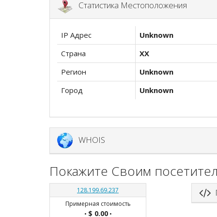
Статистика Местоположения
IP Адрес
Unknown
Страна
XX
Регион
Unknown
Город
Unknown
WHOIS
Покажите Своим посетител
128.199.69.237
П
Примерная стоимость
$ 0.00
•
•