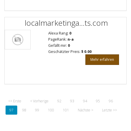
localmarketinga...ts.com
Alexa Rang:
0
PageRank:
n-a
Gefällt mir:
0
Geschätzter Preis:
$ 0.00
Mehr erfahren
<< Erste
< Vorherige
92
93
94
95
96
97
98
99
100
101
Nächste >
Letzte >>