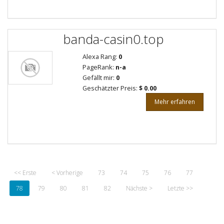
banda-casin0.top
Alexa Rang:
0
PageRank:
n-a
Gefällt mir:
0
Geschätzter Preis:
$ 0.00
Mehr erfahren
<< Erste
< Vorherige
73
74
75
76
77
78
79
80
81
82
Nächste >
Letzte >>