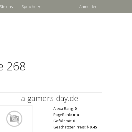
Sie uns
Sprache
Anmelden
e 268
a-gamers-day.de
Alexa Rang:
0
PageRank:
n-a
Gefällt mir:
0
Geschätzter Preis:
$ 0.45