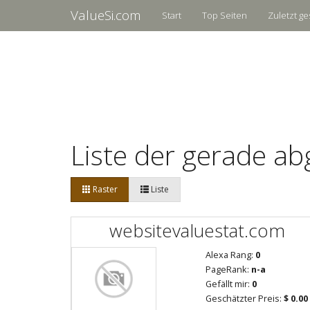
ValueSi.com
Start
Top Seiten
Zuletzt ge
Liste der gerade ab
Raster
Liste
websitevaluestat.com
Alexa Rang:
0
PageRank:
n-a
Gefällt mir:
0
Geschätzter Preis:
$ 0.00