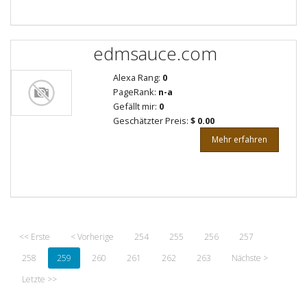
edmsauce.com
Alexa Rang:
0
PageRank:
n-a
Gefällt mir:
0
Geschätzter Preis:
$ 0.00
Mehr erfahren
<< Erste
< Vorherige
254
255
256
257
258
259
260
261
262
263
Nächste >
Letzte >>