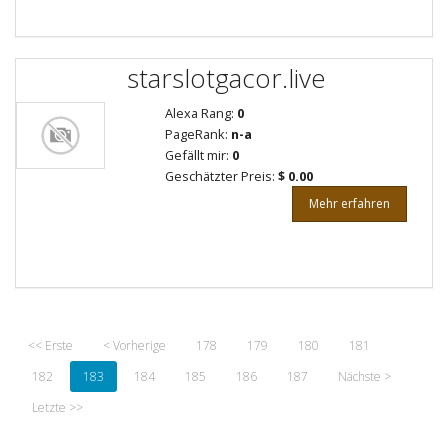
starslotgacor.live
Alexa Rang:
0
PageRank:
n-a
Gefällt mir:
0
Geschätzter Preis:
$ 0.00
Mehr erfahren
<< Erste
< Vorherige
178
179
180
181
182
183
184
185
186
187
Nächste >
Letzte >>