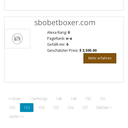
sbobetboxer.com
Alexa Rang:
0
PageRank:
n-a
Gefällt mir:
0
Geschätzter Preis:
$ 3,595.00
Mehr erfahren
<< Erste
< Vorherige
148
149
150
151
152
153
154
155
156
157
Nächste >
Letzte >>