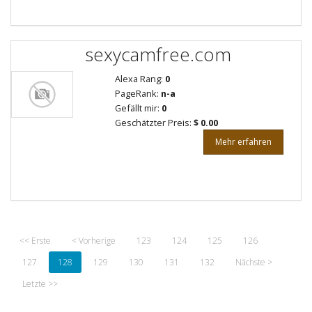
sexycamfree.com
Alexa Rang:
0
PageRank:
n-a
Gefällt mir:
0
Geschätzter Preis:
$ 0.00
Mehr erfahren
<< Erste
< Vorherige
123
124
125
126
127
128
129
130
131
132
Nächste >
Letzte >>