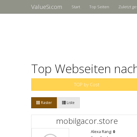
ValueSi.com
Start
Top Seiten
Zuletzt ge
Top Webseiten nach
TOP by Cost
Raster
Liste
mobilgacor.store
Alexa Rang:
0