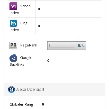
Yahoo
0
Index
Bing
0
Index
PageRank
Google
0
Backlinks
Alexa Übersicht
Globaler Rang
0