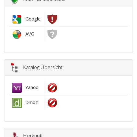
Google
AVG
Katalog Übersicht
Yahoo
Dmoz
Herkunft