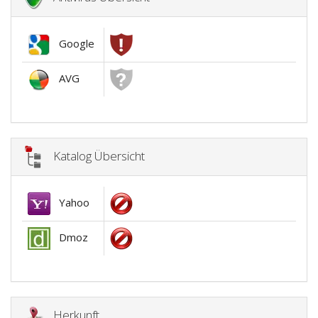
Google
AVG
Katalog Übersicht
Yahoo
Dmoz
Herkunft