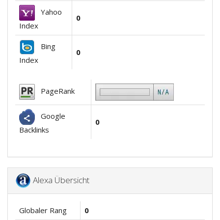
Yahoo
0
Index
Bing
0
Index
PageRank
Google
0
Backlinks
Alexa Übersicht
Globaler Rang
0