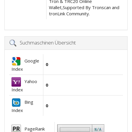
Tron & TRC20 Online
Wallet,Supported By Tronscan and
tronLink Community.
Suchmaschinen Übersicht
Google
0
Index
Yahoo
0
Index
Bing
0
Index
PageRank