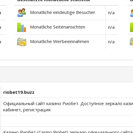
Monatliche eindeutige Besucher
a
n/a
Monatliche Seitenansichten
a
n/a
Monatliche Werbeeinnahmen
a
n/a
riobet19.buzz
Официальный сайт казино Риобет. Доступное зеркало кази
кабинет, регистрация
Казино Риобет (Casino Riobet) зеркало официального сайт