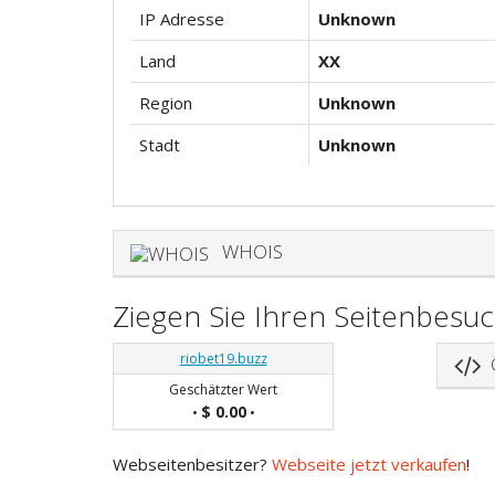
IP Adresse
Unknown
Land
XX
Region
Unknown
Stadt
Unknown
WHOIS
Ziegen Sie Ihren Seitenbesu
riobet19.buzz
C
Geschätzter Wert
$ 0.00
•
•
Webseitenbesitzer?
Webseite jetzt verkaufen
!