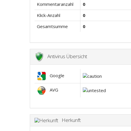
Kommentaranzahl
0
Klick-Anzahl
0
Gesamtsumme
0
Antivirus Übersicht
Google
AVG
Herkunft