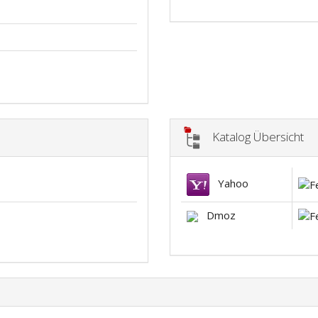
Katalog Übersicht
Yahoo
Dmoz