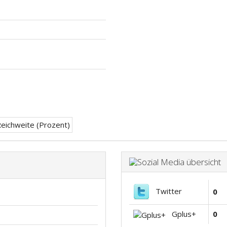
S
Twitter
0
Gplus+
0