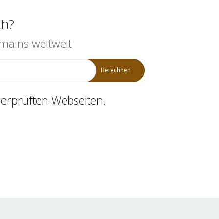
th?
mains weltweit
Berechnen
erprüften Webseiten.