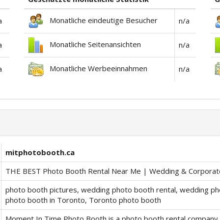
Monatliche eindeutige Besucher
a
n/a
Monatliche Seitenansichten
a
n/a
Monatliche Werbeeinnahmen
a
n/a
mitphotobooth.ca
THE BEST Photo Booth Rental Near Me | Wedding & Corporat
photo booth pictures, wedding photo booth rental, wedding ph
photo booth in Toronto, Toronto photo booth
Moment In Time Photo Booth is a photo booth rental company 