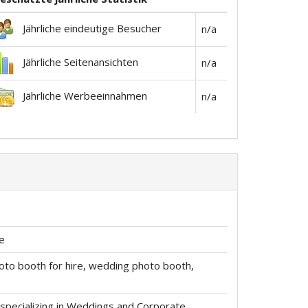
Jährliche eindeutige Besucher
n/a
Jährliche Seitenansichten
n/a
Jährliche Werbeeinnahmen
n/a
e
oto booth for hire, wedding photo booth,
specializing in Weddings and Corporate