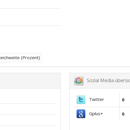
Sozial Media übersic
Twitter
0
Gplus+
0