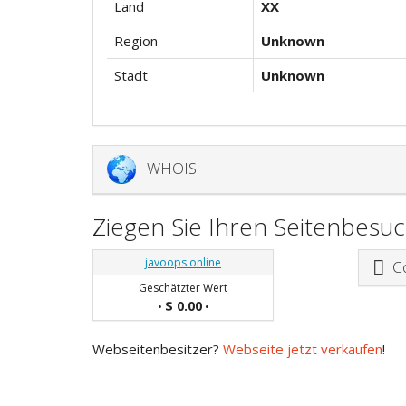
Land
XX
Region
Unknown
Stadt
Unknown
WHOIS
Ziegen Sie Ihren Seitenbesu
javoops.online
Co
Geschätzter Wert
$ 0.00
•
•
Webseitenbesitzer?
Webseite jetzt verkaufen
!