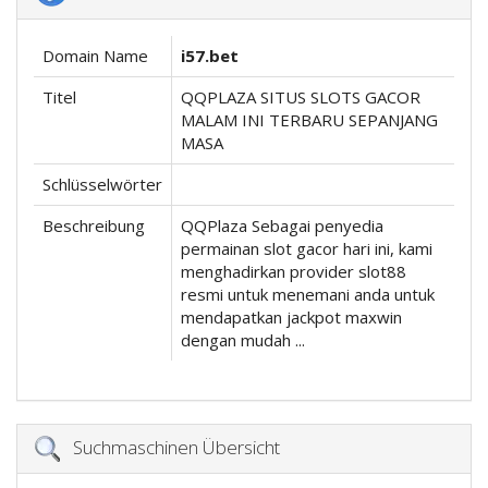
Domain Name
i57.bet
Titel
QQPLAZA SITUS SLOTS GACOR
MALAM INI TERBARU SEPANJANG
MASA
Schlüsselwörter
Beschreibung
QQPlaza Sebagai penyedia
permainan slot gacor hari ini, kami
menghadirkan provider slot88
resmi untuk menemani anda untuk
mendapatkan jackpot maxwin
dengan mudah ...
Suchmaschinen Übersicht