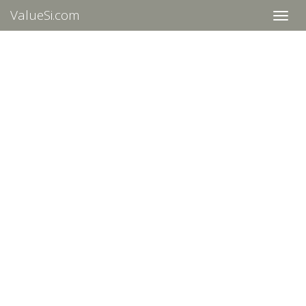
ValueSi.com
Naviga
verbe