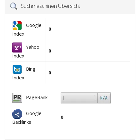
Suchmaschinen Übersicht
Google
0
Index
Yahoo
0
Index
Bing
0
Index
PageRank
Google
0
Backlinks