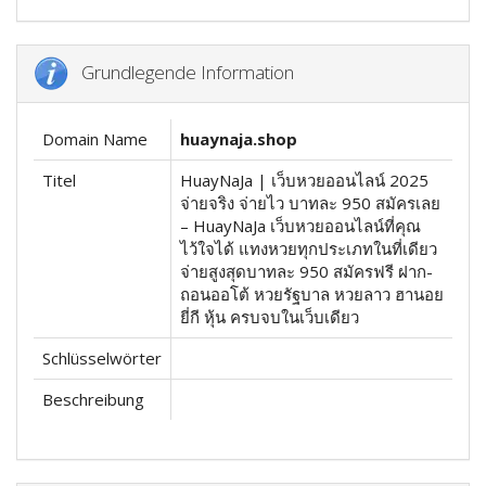
Grundlegende Information
Domain Name
huaynaja.shop
Titel
HuayNaJa | เว็บหวยออนไลน์ 2025
จ่ายจริง จ่ายไว บาทละ 950 สมัครเลย
– HuayNaJa เว็บหวยออนไลน์ที่คุณ
ไว้ใจได้ แทงหวยทุกประเภทในที่เดียว
จ่ายสูงสุดบาทละ 950 สมัครฟรี ฝาก-
ถอนออโต้ หวยรัฐบาล หวยลาว ฮานอย
ยี่กี หุ้น ครบจบในเว็บเดียว
Schlüsselwörter
Beschreibung