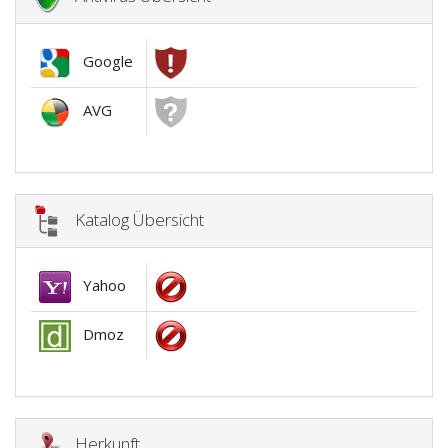
Google
AVG
Katalog Übersicht
Yahoo
Dmoz
Herkunft