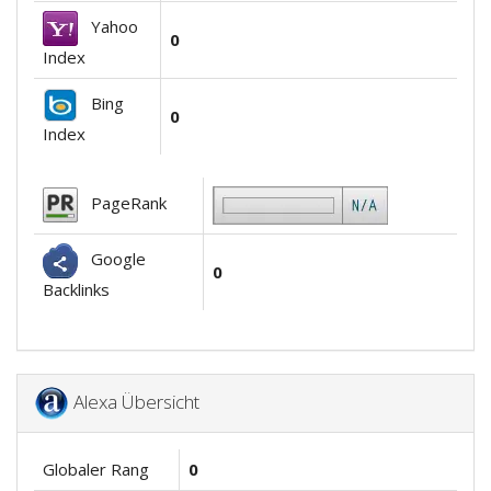
Yahoo
0
Index
Bing
0
Index
PageRank
Google
0
Backlinks
Alexa Übersicht
Globaler Rang
0