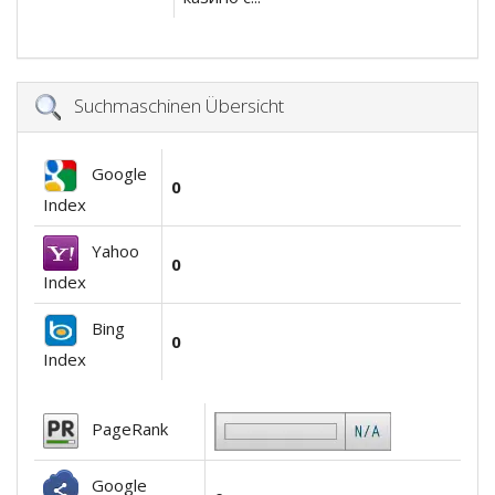
Suchmaschinen Übersicht
Google
0
Index
Yahoo
0
Index
Bing
0
Index
PageRank
Google