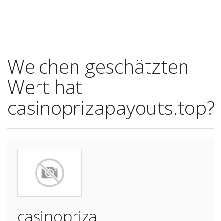
Welchen geschätzten
Wert hat
casinoprizapayouts.top?
casinopriza