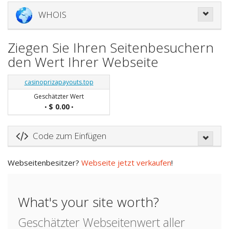
WHOIS
Ziegen Sie Ihren Seitenbesuchern
den Wert Ihrer Webseite
casinoprizapayouts.top
Geschätzter Wert
$ 0.00
•
•
Code zum Einfügen
Webseitenbesitzer?
Webseite jetzt verkaufen
!
What's your site worth?
Geschätzter Webseitenwert aller