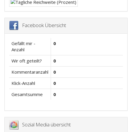
Facebook Übersicht
Gefällt mir -
0
Anzahl
Wir oft geteilt?
0
Kommentaranzahl
0
Klick-Anzahl
0
Gesamtsumme
0
Sozial Media übersicht