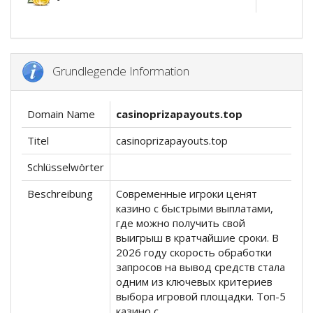
Grundlegende Information
Domain Name
casinoprizapayouts.top
Titel
casinoprizapayouts.top
Schlüsselwörter
Beschreibung
Современные игроки ценят
казино с быстрыми выплатами,
где можно получить свой
выигрыш в кратчайшие сроки. В
2026 году скорость обработки
запросов на вывод средств стала
одним из ключевых критериев
выбора игровой площадки. Топ-5
казино с...