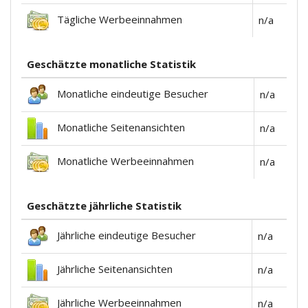
Tägliche Werbeeinnahmen
n/a
Geschätzte monatliche Statistik
Monatliche eindeutige Besucher
n/a
Monatliche Seitenansichten
n/a
Monatliche Werbeeinnahmen
n/a
Geschätzte jährliche Statistik
Jährliche eindeutige Besucher
n/a
Jährliche Seitenansichten
n/a
Jährliche Werbeeinnahmen
n/a