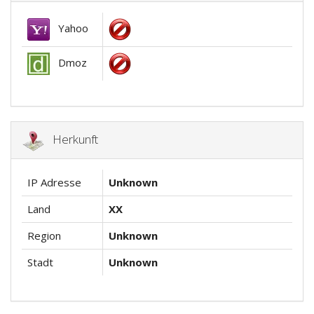
Yahoo
Dmoz
Herkunft
IP Adresse
Unknown
Land
XX
Region
Unknown
Stadt
Unknown