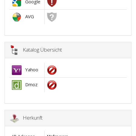
Google
AVG
Katalog Übersicht
Yahoo
Dmoz
Herkunft