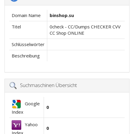
Domain Name
binshop.su
Titel
0check - CC/Dumps CHECKER CVV
CC Shop ONLINE
Schlüsselwörter
Beschreibung
Suchmaschinen Übersicht
Google
0
Index
Yahoo
0
Index