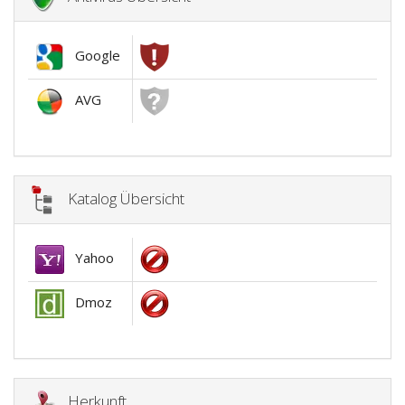
Google
AVG
Katalog Übersicht
Yahoo
Dmoz
Herkunft