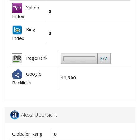
Yahoo
0
Index
Bing
0
Index
PageRank
Google
11,900
Backlinks
Alexa Übersicht
Globaler Rang
0