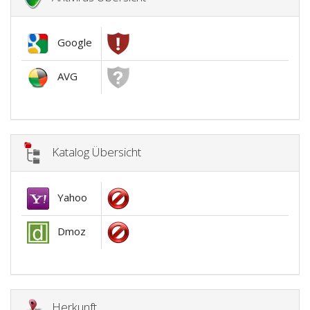
Google
AVG
Katalog Übersicht
Yahoo
Dmoz
Herkunft