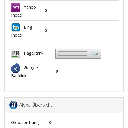
Yahoo
0
Index
Bing
0
Index
PageRank
Google
0
Backlinks
Alexa Übersicht
Globaler Rang
0