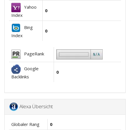
Yahoo
0
Index
Bing
0
Index
PageRank
Google
0
Backlinks
Alexa Übersicht
Globaler Rang
0