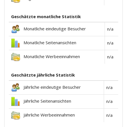
Geschätzte monatliche Statistik
Monatliche eindeutige Besucher
n/a
Monatliche Seitenansichten
n/a
Monatliche Werbeeinnahmen
n/a
Geschätzte jährliche Statistik
Jährliche eindeutige Besucher
n/a
Jährliche Seitenansichten
n/a
Jährliche Werbeeinnahmen
n/a