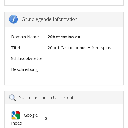
Grundlegende Information
Domain Name
20betcasino.eu
Titel
20bet Casino bonus + free spins
Schlüsselwörter
Beschreibung
Suchmaschinen Übersicht
Google
0
Index