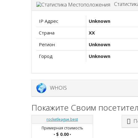
Статистик
IP Адрес
Unknown
Страна
XX
Регион
Unknown
Город
Unknown
WHOIS
Покажите Своим посетител
rocketleague.best
По
Примерная стоимость
$ 0.00
•
•