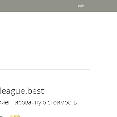
Войти
league.best
риентировачную стоимость