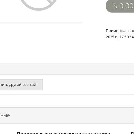
$ 0.00
Примерная сто
2025 г., 17:50:
ить другой веб-сайт
нные
Предполагаемая месячная статистика
П