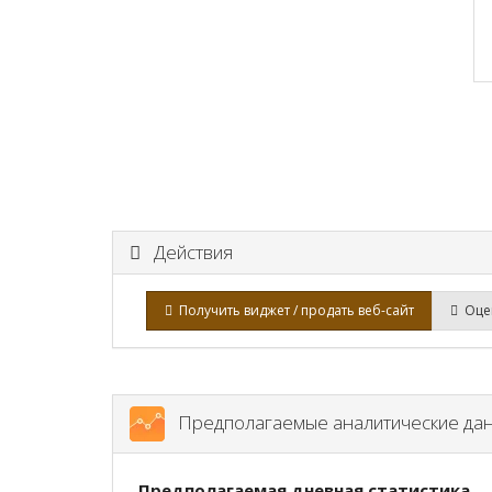
Действия
Получить виджет / продать веб-сайт
Оцен
Предполагаемые аналитические да
Предполагаемая дневная статистика