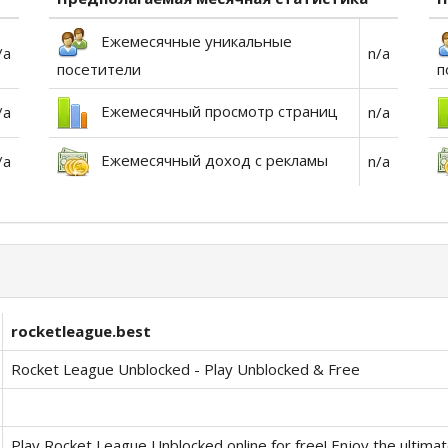
Ежемесячные уникальные
/a
n/a
посетители
п
Ежемесячный просмотр страниц
/a
n/a
Ежемесячный доход с рекламы
/a
n/a
rocketleague.best
Rocket League Unblocked - Play Unblocked & Free
Play Rocket League Unblocked online for free! Enjoy the ultima