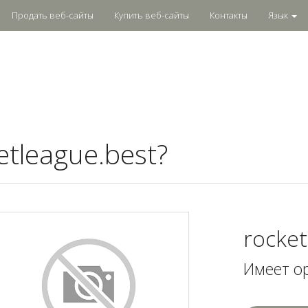
Продать веб-сайты
Купить веб-сайты
Контакты
Язык
etleague.best?
rocket
Имеет о