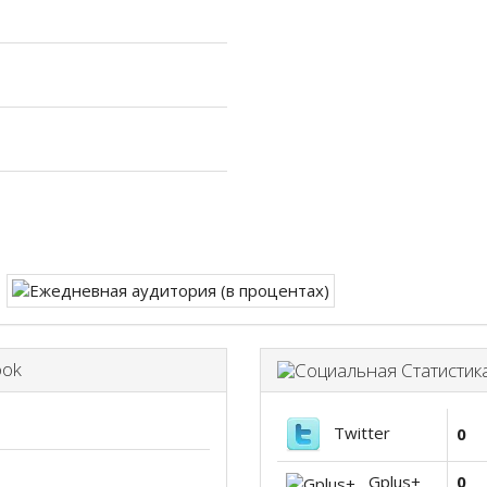
ook
Twitter
0
Gplus+
0