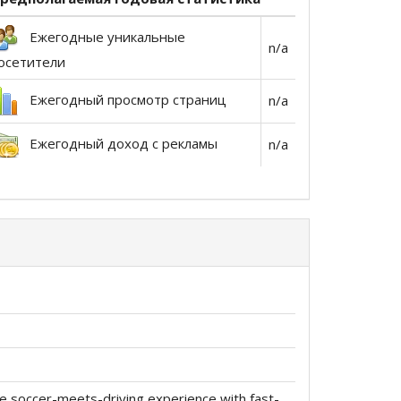
Ежегодные уникальные
n/a
осетители
Ежегодный просмотр страниц
n/a
Ежегодный доход с рекламы
n/a
te soccer-meets-driving experience with fast-