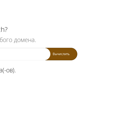
th?
бого домена.
Вычислить
(-ов).